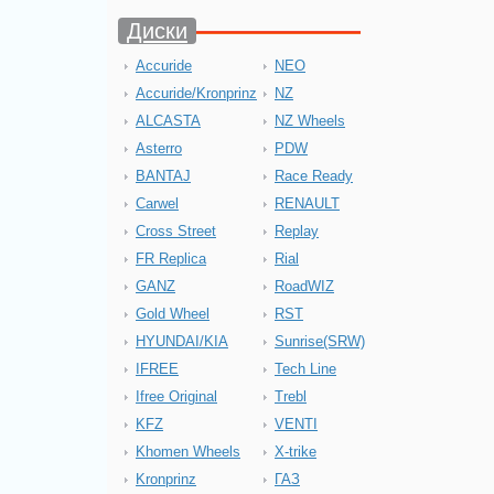
Диски
Accuride
NEO
Accuride/Kronprinz
NZ
ALCASTA
NZ Wheels
Asterro
PDW
BANTAJ
Race Ready
Carwel
RENAULT
Cross Street
Replay
FR Replica
Rial
GANZ
RoadWIZ
Gold Wheel
RST
HYUNDAI/KIA
Sunrise(SRW)
IFREE
Tech Line
Ifree Original
Trebl
KFZ
VENTI
Khomen Wheels
X-trike
Kronprinz
ГАЗ