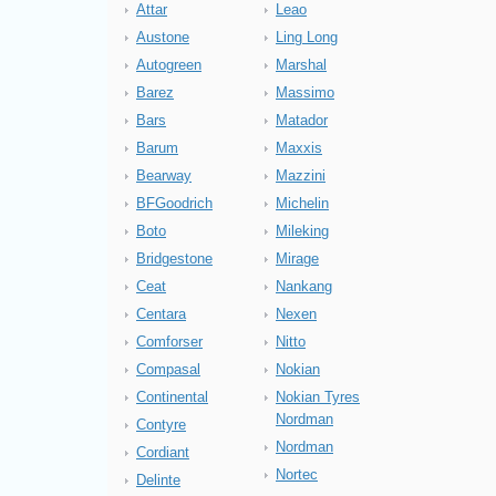
Attar
Leao
Austone
Ling Long
Autogreen
Marshal
Barez
Massimo
Bars
Matador
Barum
Maxxis
Bearway
Mazzini
BFGoodrich
Michelin
Boto
Mileking
Bridgestone
Mirage
Ceat
Nankang
Centara
Nexen
Comforser
Nitto
Compasal
Nokian
Continental
Nokian Tyres
Nordman
Contyre
Nordman
Cordiant
Nortec
Delinte