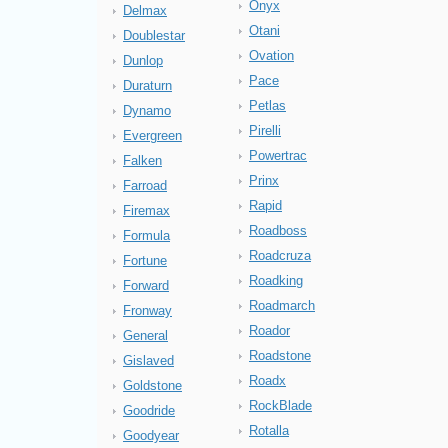
Onyx
Delmax
Otani
Doublestar
Ovation
Dunlop
Pace
Duraturn
Petlas
Dynamo
Pirelli
Evergreen
Powertrac
Falken
Prinx
Farroad
Rapid
Firemax
Roadboss
Formula
Roadcruza
Fortune
Roadking
Forward
Roadmarch
Fronway
Roador
General
Roadstone
Gislaved
Roadx
Goldstone
RockBlade
Goodride
Rotalla
Goodyear