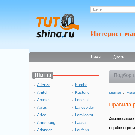
Интернет-ма
Шины
Диски
Шины
Подбор 
Altenzo
Kumho
Amtel
Kustone
Главная
/
Мага
Antares
Landsail
Правила 
Aplus
Landspider
Arivo
Lanvigator
Доставка заказа
Armstrong
Lassa
Перейти к прос
Atlander
Laufenn