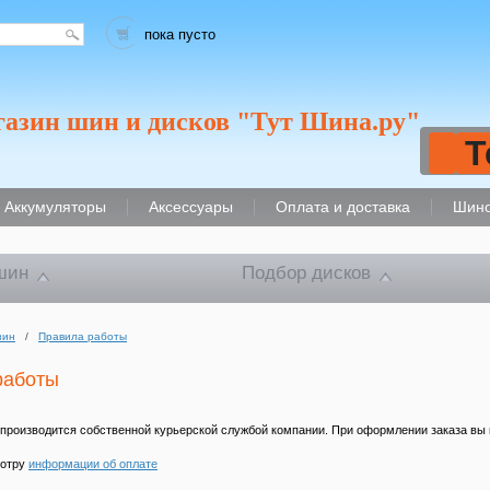
пока пусто
газин шин и дисков "Тут Шина.ру"
Т
Аккумуляторы
Аксессуары
Оплата и доставка
Шино
шин
Подбор дисков
зин
/
Правила работы
работы
 производится собственной курьерской службой компании. При оформлении заказа вы
мотру
информации об оплате