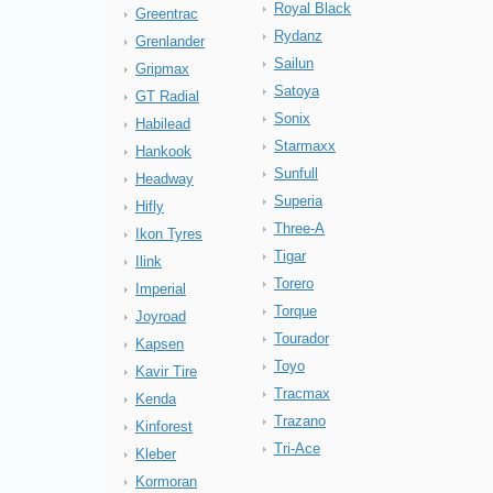
Royal Black
Greentrac
Rydanz
Grenlander
Sailun
Gripmax
Satoya
GT Radial
Sonix
Habilead
Starmaxx
Hankook
Sunfull
Headway
Superia
Hifly
Three-A
Ikon Tyres
Tigar
Ilink
Torero
Imperial
Torque
Joyroad
Tourador
Kapsen
Toyo
Kavir Tire
Tracmax
Kenda
Trazano
Kinforest
Tri-Ace
Kleber
Kormoran