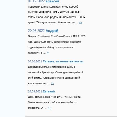
01.12.2022
алексей
привезли шины кордиант сноу кросс2
быстро. дешевле чем у других шинных
фирм Воронежа.рядом шиномонтаж. шины
даже- 22года-свежие . был приятно ...
>>
20.06.2022
Андрей
Покупал Continental ContiCrossContact ATR 215/65
R16. Цена была здесь самая низкая. Привезли,
отдали (даже в субботу, договорились по
телефону). В ...
>>
04.10.2021
Татьяна, за компетентность.
Дважды покупала в этом магазине шины с
доставкой в Краснодар. Очень довольна работой
этой фирмы. Александр Голиков удивил своей
компетентностью ...
>>
14.09.2021
Евгений
Цены самые низкие (~ на 10%), что смог найти.
Очень внимательно собрали заказ и быстро
отправили. Э. ...
>>