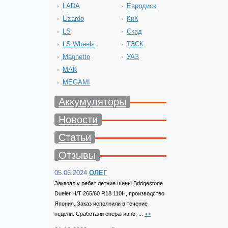
LADA
Евродиск
Lizardo
КиК
LS
Скад
LS Wheels
ТЗСК
Magnetto
УАЗ
MAK
MEGAMI
Аккумуляторы
Новости
Статьи
Отзывы
05.06.2024
ОЛЕГ
Заказал у ребят летние шины Bridgestone
Dueler H/T 265/60 R18 110H, производство
Япония. Заказ исполнили в течение
недели. Сработали оперативно, ...
>>