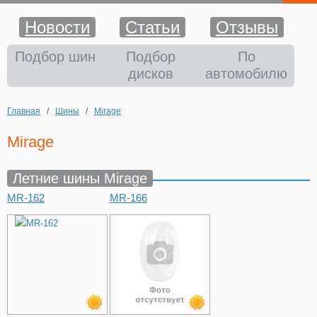
Новости
Статьи
Отзывы
Шины
Подбор шин
Подбор
По
дисков
автомобилю
Диски
Главная
/
Шины
/
Mirage
Аккумуляторы
Mirage
Аксессуары
Летние шины Mirage
MR-162
MR-166
Оплата и доставка
Шиномонтаж
Контакты