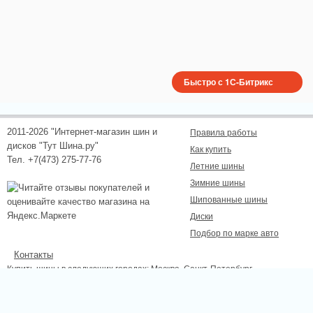
Быстро с 1С-Битрикс
2011-2026 "Интернет-магазин шин и
Правила работы
дисков "Тут Шина.ру"
Как купить
Тел. +7(473) 275-77-76
Летние шины
Зимние шины
Шипованные шины
Диски
Подбор по марке авто
Контакты
Купить шины в следующих городах:
Москва
, Санкт-Петербург,
Новосибирск, Екатеринбург, Нижний Новгород, Казань, Самара, Омск,
Челябинск, Ростов-на-Дону, Уфа, Волгоград, Красноярск, Пермь, Липецк,
Курск, Белгород, Тамбов.