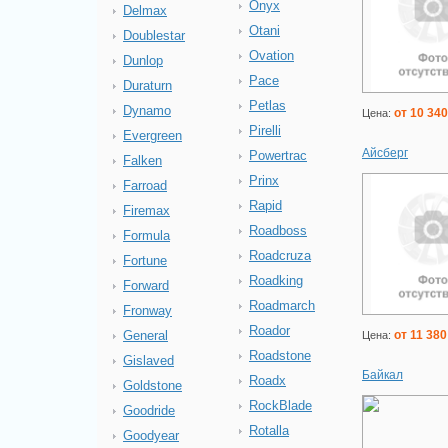
Onyx
Delmax
Otani
Doublestar
Ovation
Dunlop
Pace
Duraturn
Petlas
Dynamo
от 10 340
Цена:
Pirelli
Evergreen
Айсберг
Powertrac
Falken
Prinx
Farroad
Rapid
Firemax
Roadboss
Formula
Roadcruza
Fortune
Roadking
Forward
Roadmarch
Fronway
Roador
от 11 380
General
Цена:
Roadstone
Gislaved
Байкал
Roadx
Goldstone
RockBlade
Goodride
Rotalla
Goodyear