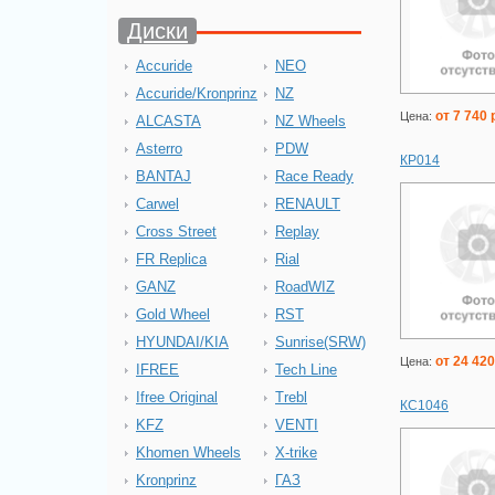
Диски
Accuride
NEO
Accuride/Kronprinz
NZ
от 7 740 
Цена:
ALCASTA
NZ Wheels
Asterro
PDW
КР014
BANTAJ
Race Ready
Carwel
RENAULT
Cross Street
Replay
FR Replica
Rial
GANZ
RoadWIZ
Gold Wheel
RST
HYUNDAI/KIA
Sunrise(SRW)
от 24 420
Цена:
IFREE
Tech Line
Ifree Original
Trebl
КС1046
KFZ
VENTI
Khomen Wheels
X-trike
Kronprinz
ГАЗ