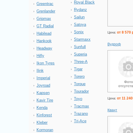
Royal Black
Greentrac
Rydanz
Grenlander
Sailun
Gripmax
Satoya
GT Radial
Sonix
от 8 570 
Цена:
Habilead
Starmaxx
Hankook
Вудроф
Sunfull
Headway
Superia
Hifly
Three-A
Ikon Tyres
Tigar
Ilink
Torero
Imperial
Torque
Joyroad
Tourador
Kapsen
от 11 240
Цена:
Toyo
Kavir Tire
Tracmax
Kenda
Квант
Trazano
Kinforest
Tri-Ace
Kleber
Kormoran