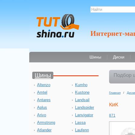
Интернет-ма
Шины
Диски
Шины
Подбор 
Altenzo
Kumho
Amtel
Kustone
Главная
/
Диск
Antares
Landsail
КиК
Aplus
Landspider
Arivo
Lanvigator
871
Armstrong
Lassa
Atlander
Laufenn