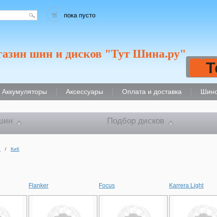
пока пусто
газин шин и дисков "Тут Шина.ру"
Т
Аккумуляторы
Аксессуары
Оплата и доставка
Шино
шин
Подбор дисков
и
/
КиК
Flanker
Focus
Karrera Light