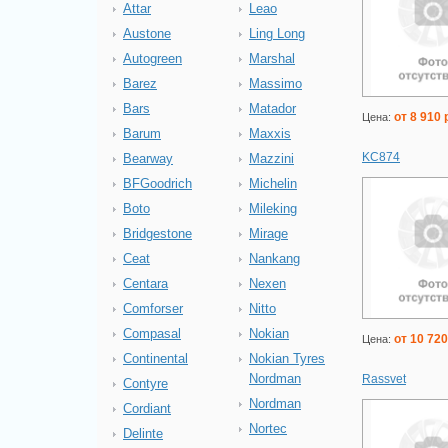
Attar
Leao
Austone
Ling Long
Autogreen
Marshal
Barez
Massimo
Bars
Matador
от 8 910 
Цена:
Barum
Maxxis
KC874
Bearway
Mazzini
BFGoodrich
Michelin
Boto
Mileking
Bridgestone
Mirage
Ceat
Nankang
Centara
Nexen
Comforser
Nitto
Compasal
Nokian
от 10 720
Цена:
Continental
Nokian Tyres
Nordman
Rassvet
Contyre
Nordman
Cordiant
Nortec
Delinte