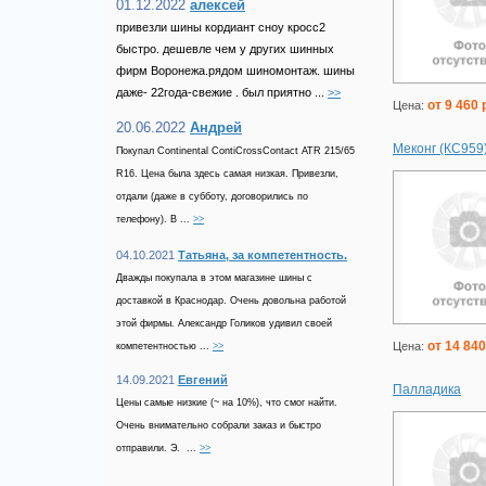
01.12.2022
алексей
привезли шины кордиант сноу кросс2
быстро. дешевле чем у других шинных
фирм Воронежа.рядом шиномонтаж. шины
даже- 22года-свежие . был приятно ...
>>
от 9 460 
Цена:
20.06.2022
Андрей
Меконг (КС959
Покупал Continental ContiCrossContact ATR 215/65
R16. Цена была здесь самая низкая. Привезли,
отдали (даже в субботу, договорились по
телефону). В ...
>>
04.10.2021
Татьяна, за компетентность.
Дважды покупала в этом магазине шины с
доставкой в Краснодар. Очень довольна работой
этой фирмы. Александр Голиков удивил своей
от 14 840
Цена:
компетентностью ...
>>
14.09.2021
Евгений
Палладика
Цены самые низкие (~ на 10%), что смог найти.
Очень внимательно собрали заказ и быстро
отправили. Э. ...
>>