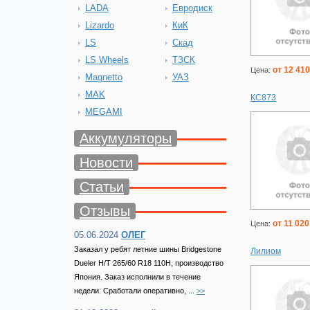
LADA
Евродиск
Lizardo
КиК
LS
Скад
LS Wheels
ТЗСК
от 12 410
Цена:
Magnetto
УАЗ
MAK
КС873
MEGAMI
Аккумуляторы
Новости
Статьи
Отзывы
от 11 020
Цена:
05.06.2024
ОЛЕГ
Заказал у ребят летние шины Bridgestone
Лилиом
Dueler H/T 265/60 R18 110H, производство
Япония. Заказ исполнили в течение
недели. Сработали оперативно, ...
>>