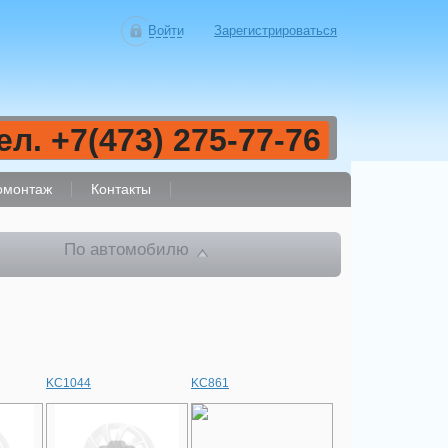
Войти
Зарегистрироваться
ел. +7(473) 275-77-76
монтаж
Контакты
По автомобилю
KC1044
KC861