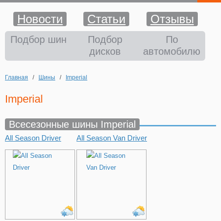
Новости
Статьи
Отзывы
Шины
Подбор шин
Подбор
По
дисков
автомобилю
Диски
Главная
/
Шины
/
Imperial
Аккумуляторы
Imperial
Аксессуары
Всесезонные шины Imperial
All Season Driver
All Season Van Driver
Оплата и доставка
Шиномонтаж
Контакты