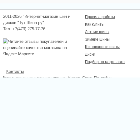
2011-2026 "Интернет-магазин шин и
Правила работы
дисков "Тут Шина.ру"
Как купить
Тел. +7(473) 275-77-76
Летние шины
Зимние шины
Шипованные шины
Диски
Подбор по марке авто
Контакты
Купить шины в следующих городах:
Москва
, Санкт-Петербург,
Новосибирск, Екатеринбург, Нижний Новгород, Казань, Самара, Омск,
Челябинск, Ростов-на-Дону, Уфа, Волгоград, Красноярск, Пермь, Липецк,
Курск, Белгород, Тамбов.
Сайт не является публичной офертой, определяемой положениями
Статьи 437 (2) ГК РФ., а носит исключительно информационный характер.
Для получения точной информации о наличии и стоимости товара,
пожалуйста, обращайтесь по телефону.
Отправляя любую форму на сайте, вы соглашаетесь с
Положением об