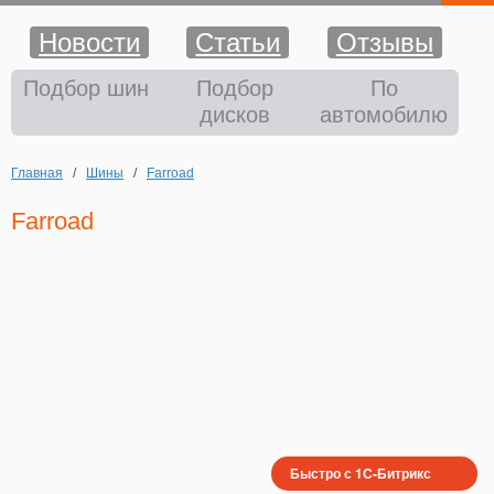
Новости
Статьи
Отзывы
Шины
Подбор шин
Подбор
По
дисков
автомобилю
Диски
Главная
/
Шины
/
Farroad
Аккумуляторы
Farroad
Аксессуары
Оплата и доставка
Шиномонтаж
Контакты
Быстро с 1С-Битрикс