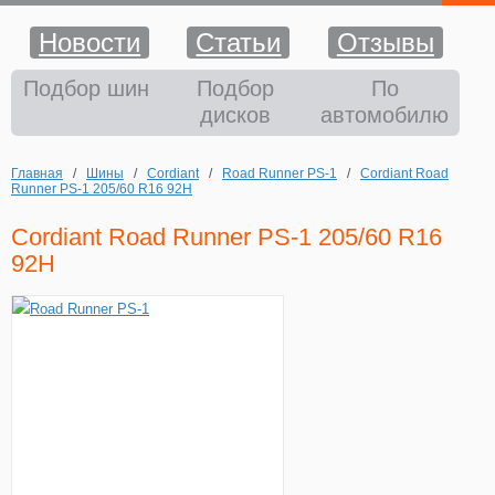
Новости
Статьи
Отзывы
Шины
Подбор шин
Подбор
По
дисков
автомобилю
Диски
Главная
/
Шины
/
Cordiant
/
Road Runner PS-1
/
Cordiant Road
Аккумуляторы
Runner PS-1 205/60 R16 92H
Cordiant Road Runner PS-1 205/60 R16
Аксессуары
92H
Оплата и доставка
Шиномонтаж
Контакты