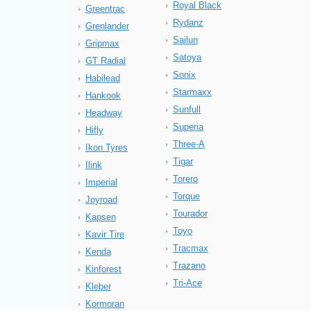
Royal Black
Greentrac
Rydanz
Grenlander
Sailun
Gripmax
Satoya
GT Radial
Sonix
Habilead
Starmaxx
Hankook
Sunfull
Headway
Superia
Hifly
Three-A
Ikon Tyres
Tigar
Ilink
Torero
Imperial
Torque
Joyroad
Tourador
Kapsen
Toyo
Kavir Tire
Tracmax
Kenda
Trazano
Kinforest
Tri-Ace
Kleber
Kormoran