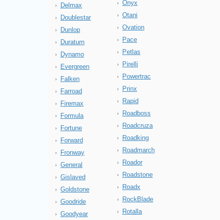
Onyx
Delmax
Otani
Doublestar
Ovation
Dunlop
Pace
Duraturn
Petlas
Dynamo
Pirelli
Evergreen
Powertrac
Falken
Prinx
Farroad
Rapid
Firemax
Roadboss
Formula
Roadcruza
Fortune
Roadking
Forward
Roadmarch
Fronway
Roador
General
Roadstone
Gislaved
Roadx
Goldstone
RockBlade
Goodride
Rotalla
Goodyear