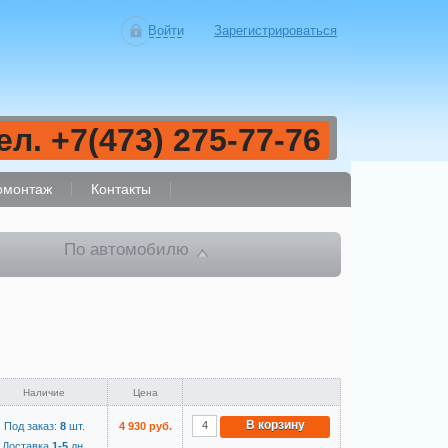
Войти
Зарегистрироваться
ел. +7(473) 275-77-76
монтаж
Контакты
По автомобилю
Наличие
Цена
В корзину
Под заказ:
8
шт.
4 930 руб.
Доставка
1-5
дн.