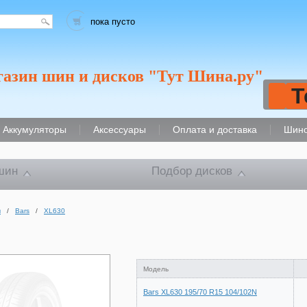
пока пусто
газин шин и дисков "Тут Шина.ру"
Т
Аккумуляторы
Аксессуары
Оплата и доставка
Шино
шин
Подбор дисков
ы
/
Bars
/
XL630
Модель
Bars XL630 195/70 R15 104/102N