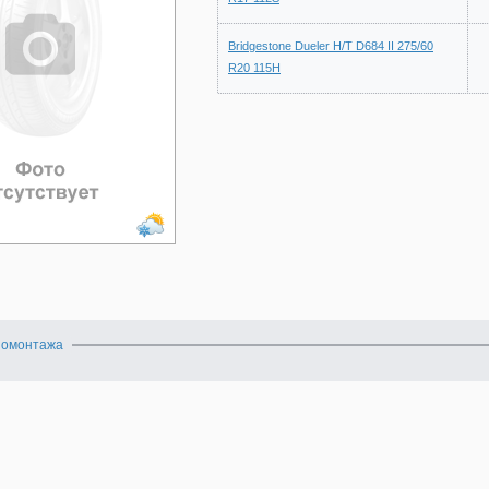
Bridgestone Dueler H/T D684 II 275/60
R20 115H
номонтажа