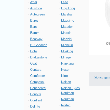
Attar
Leao
Austone
Ling Long
Autogreen
Marshal
Barez
Massimo
Bars
Matador
Barum
Maxxis
Bearway
Mazzini
BFGoodrich
Michelin
Boto
Mileking
Bridgestone
Mirage
Ceat
Nankang
Centara
Nexen
Comforser
Nitto
Услуги ши
Compasal
Nokian
Continental
Nokian Tyres
Nordman
Contyre
Nordman
Cordiant
Nortec
Delinte