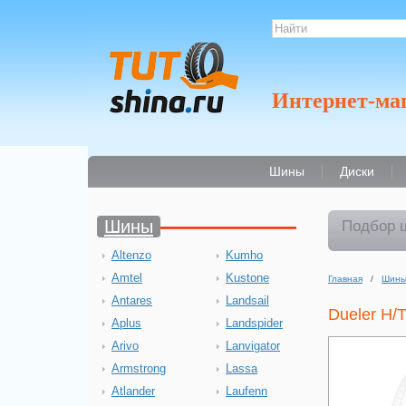
Интернет-ма
Шины
Диски
Шины
Подбор 
Altenzo
Kumho
Amtel
Kustone
Главная
/
Шин
Antares
Landsail
Dueler H/T
Aplus
Landspider
Arivo
Lanvigator
Armstrong
Lassa
Atlander
Laufenn