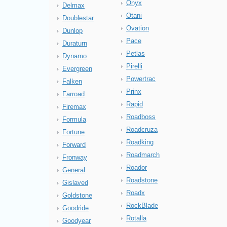
Onyx
Delmax
Otani
Doublestar
Ovation
Dunlop
Pace
Duraturn
Petlas
Dynamo
Pirelli
Evergreen
Powertrac
Falken
Prinx
Farroad
Rapid
Firemax
Roadboss
Formula
Roadcruza
Fortune
Roadking
Forward
Roadmarch
Fronway
Roador
General
Roadstone
Gislaved
Roadx
Goldstone
RockBlade
Goodride
Rotalla
Goodyear