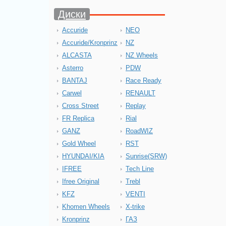
Диски
Accuride
NEO
Accuride/Kronprinz
NZ
ALCASTA
NZ Wheels
Asterro
PDW
BANTAJ
Race Ready
Carwel
RENAULT
Cross Street
Replay
FR Replica
Rial
GANZ
RoadWIZ
Gold Wheel
RST
HYUNDAI/KIA
Sunrise(SRW)
IFREE
Tech Line
Ifree Original
Trebl
KFZ
VENTI
Khomen Wheels
X-trike
Kronprinz
ГАЗ