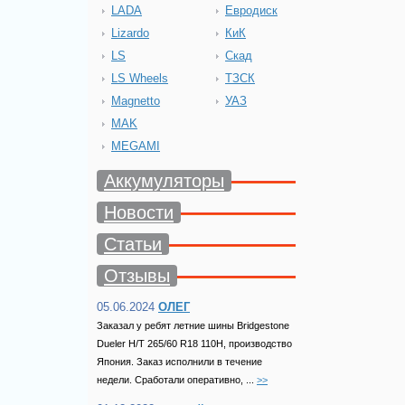
LADA
Евродиск
Lizardo
КиК
LS
Скад
LS Wheels
ТЗСК
Magnetto
УАЗ
MAK
MEGAMI
Аккумуляторы
Новости
Статьи
Отзывы
05.06.2024
ОЛЕГ
Заказал у ребят летние шины Bridgestone
Dueler H/T 265/60 R18 110H, производство
Япония. Заказ исполнили в течение
недели. Сработали оперативно, ...
>>