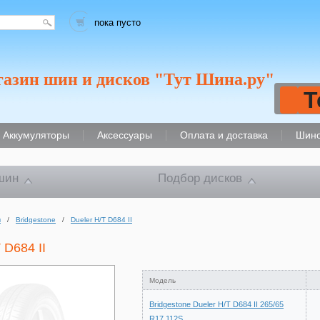
пока пусто
газин шин и дисков "Тут Шина.ру"
Т
Аккумуляторы
Аксессуары
Оплата и доставка
Шино
шин
Подбор дисков
ы
/
Bridgestone
/
Dueler H/T D684 II
 D684 II
Модель
Bridgestone Dueler H/T D684 II 265/65
R17 112S