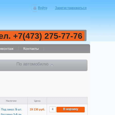
Войти
Зарегистрироваться
ел. +7(473) 275-77-76
монтаж
Контакты
По автомобилю
Наличие
Цена
В корзину
Под заказ:
5
шт.
19 130 руб.
Доставка
1-5
дн.