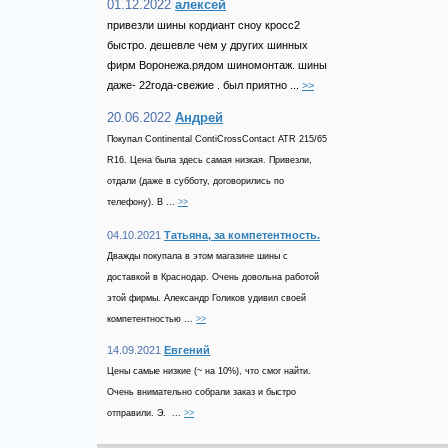
01.12.2022
алексей
привезли шины кордиант сноу кросс2
быстро. дешевле чем у других шинных
фирм Воронежа.рядом шиномонтаж. шины
даже- 22года-свежие . был приятно ...
>>
20.06.2022
Андрей
Покупал Continental ContiCrossContact ATR 215/65
R16. Цена была здесь самая низкая. Привезли,
отдали (даже в субботу, договорились по
телефону). В ...
>>
04.10.2021
Татьяна, за компетентность.
Дважды покупала в этом магазине шины с
доставкой в Краснодар. Очень довольна работой
этой фирмы. Александр Голиков удивил своей
компетентностью ...
>>
14.09.2021
Евгений
Цены самые низкие (~ на 10%), что смог найти.
Очень внимательно собрали заказ и быстро
отправили. Э. ...
>>