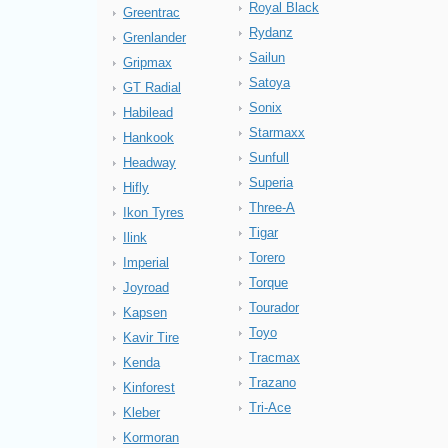
Royal Black
Greentrac
Rydanz
Grenlander
Sailun
Gripmax
Satoya
GT Radial
Sonix
Habilead
Starmaxx
Hankook
Sunfull
Headway
Superia
Hifly
Three-A
Ikon Tyres
Tigar
Ilink
Torero
Imperial
Torque
Joyroad
Tourador
Kapsen
Toyo
Kavir Tire
Tracmax
Kenda
Trazano
Kinforest
Tri-Ace
Kleber
Kormoran