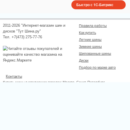
Быстро с 1С-Битрикс
2011-2026 "Интернет-магазин шин и
Правила работы
дисков "Тут Шина.ру"
Как купить
Тел. +7(473) 275-77-76
Летние шины
Зимние шины
Шипованные шины
Диски
Подбор по марке авто
Контакты
Купить шины в следующих городах:
Москва
, Санкт-Петербург,
Новосибирск, Екатеринбург, Нижний Новгород, Казань, Самара, Омск,
Челябинск, Ростов-на-Дону, Уфа, Волгоград, Красноярск, Пермь, Липецк,
Курск, Белгород, Тамбов.
Сайт не является публичной офертой, определяемой положениями
Статьи 437 (2) ГК РФ., а носит исключительно информационный характер.
Для получения точной информации о наличии и стоимости товара,
пожалуйста, обращайтесь по телефону.