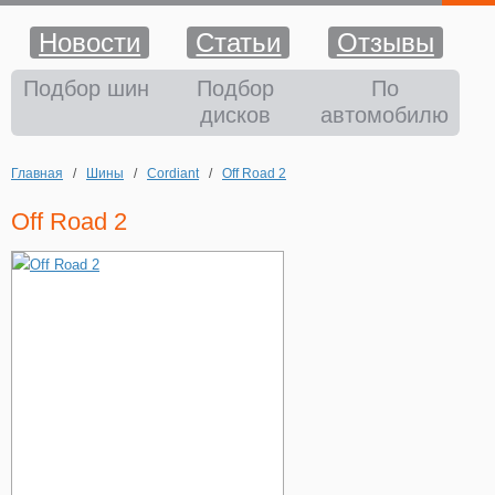
Новости
Статьи
Отзывы
Шины
Подбор шин
Подбор
По
дисков
автомобилю
Диски
Главная
/
Шины
/
Cordiant
/
Off Road 2
Аккумуляторы
Off Road 2
Аксессуары
Оплата и доставка
Шиномонтаж
Контакты