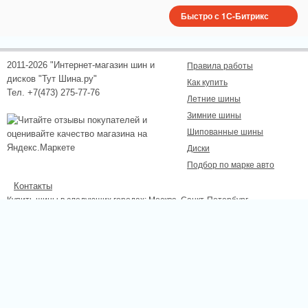
Быстро с 1С-Битрикс
2011-2026 "Интернет-магазин шин и
Правила работы
дисков "Тут Шина.ру"
Как купить
Тел. +7(473) 275-77-76
Летние шины
Зимние шины
Шипованные шины
Диски
Подбор по марке авто
Контакты
Купить шины в следующих городах:
Москва
, Санкт-Петербург,
Новосибирск, Екатеринбург, Нижний Новгород, Казань, Самара, Омск,
Челябинск, Ростов-на-Дону, Уфа, Волгоград, Красноярск, Пермь, Липецк,
Курск, Белгород, Тамбов.
Сайт не является публичной офертой, определяемой положениями
Статьи 437 (2) ГК РФ., а носит исключительно информационный характер.
Для получения точной информации о наличии и стоимости товара,
пожалуйста, обращайтесь по телефону.