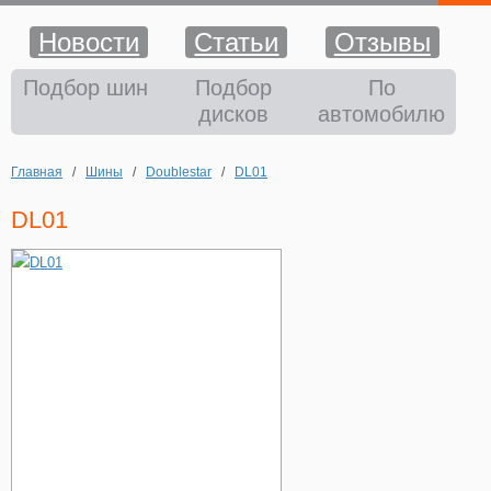
Новости
Статьи
Отзывы
Шины
Подбор шин
Подбор
По
дисков
автомобилю
Диски
Главная
/
Шины
/
Doublestar
/
DL01
Аккумуляторы
DL01
Аксессуары
Оплата и доставка
Шиномонтаж
Контакты