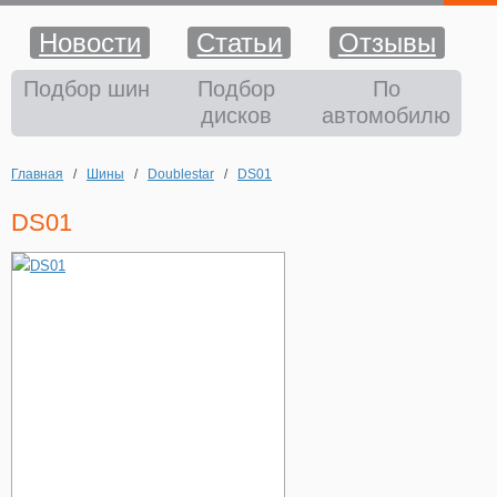
Новости
Статьи
Отзывы
Шины
Подбор шин
Подбор
По
дисков
автомобилю
Диски
Главная
/
Шины
/
Doublestar
/
DS01
Аккумуляторы
DS01
Аксессуары
Оплата и доставка
Шиномонтаж
Контакты