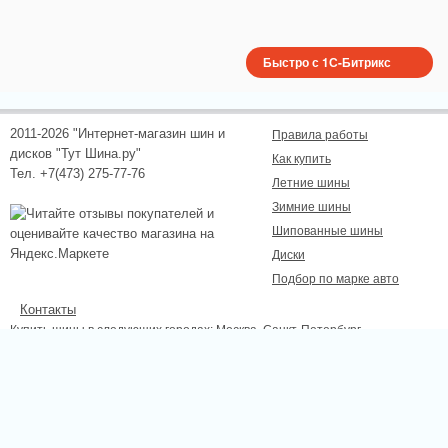
Быстро с 1С-Битрикс
2011-2026 "Интернет-магазин шин и
Правила работы
дисков "Тут Шина.ру"
Как купить
Тел. +7(473) 275-77-76
Летние шины
Зимние шины
Шипованные шины
Диски
Подбор по марке авто
Контакты
Купить шины в следующих городах:
Москва
, Санкт-Петербург,
Новосибирск, Екатеринбург, Нижний Новгород, Казань, Самара, Омск,
Челябинск, Ростов-на-Дону, Уфа, Волгоград, Красноярск, Пермь, Липецк,
Курск, Белгород, Тамбов.
Сайт не является публичной офертой, определяемой положениями
Статьи 437 (2) ГК РФ., а носит исключительно информационный характер.