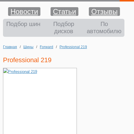
Новости
Статьи
Отзывы
Шины
Подбор шин
Подбор
По
дисков
автомобилю
Диски
Главная
/
Шины
/
Forward
/
Professional 219
Аккумуляторы
Professional 219
Аксессуары
Оплата и доставка
Шиномонтаж
Контакты