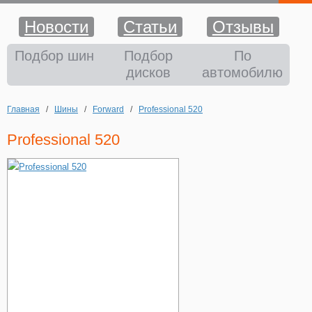
Новости
Статьи
Отзывы
Шины
Подбор шин
Подбор
По
дисков
автомобилю
Диски
Главная
/
Шины
/
Forward
/
Professional 520
Аккумуляторы
Professional 520
Аксессуары
Оплата и доставка
Шиномонтаж
Контакты