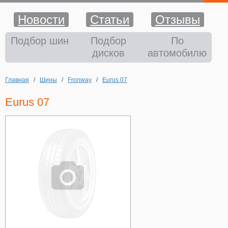
Новости
Статьи
Отзывы
Шины
Подбор шин
Подбор
По
дисков
автомобилю
Диски
Главная
/
Шины
/
Fronway
/
Eurus 07
Аккумуляторы
Eurus 07
Аксессуары
Оплата и доставка
Шиномонтаж
Контакты