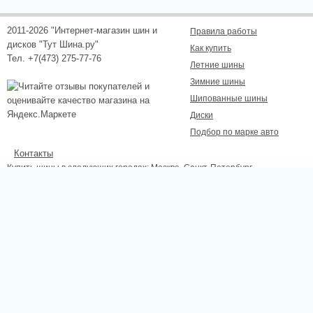
2011-2026 "Интернет-магазин шин и
Правила работы
дисков "Тут Шина.ру"
Как купить
Тел. +7(473) 275-77-76
Летние шины
Зимние шины
Шипованные шины
Диски
Подбор по марке авто
Контакты
Купить шины в следующих городах:
Москва
, Санкт-Петербург,
Новосибирск, Екатеринбург, Нижний Новгород, Казань, Самара, Омск,
Челябинск, Ростов-на-Дону, Уфа, Волгоград, Красноярск, Пермь, Липецк,
Курск, Белгород, Тамбов.
Сайт не является публичной офертой, определяемой положениями
Статьи 437 (2) ГК РФ., а носит исключительно информационный характер.
Для получения точной информации о наличии и стоимости товара,
пожалуйста, обращайтесь по телефону.
Отправляя любую форму на сайте, вы соглашаетесь с
Положением об
обработке персональных данных
сайта.