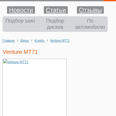
Новости
Статьи
Отзывы
Шины
Подбор шин
Подбор
По
дисков
автомобилю
Диски
Главная
/
Шины
/
Kumho
/
Venture MT71
Аккумуляторы
Venture MT71
Аксессуары
Оплата и доставка
Шиномонтаж
Контакты