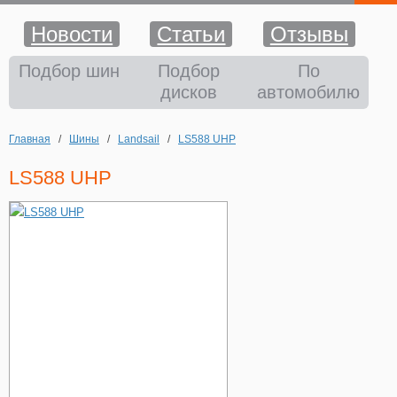
Новости
Статьи
Отзывы
Шины
Подбор шин
Подбор
По
дисков
автомобилю
Диски
Главная
/
Шины
/
Landsail
/
LS588 UHP
Аккумуляторы
LS588 UHP
Аксессуары
Оплата и доставка
Шиномонтаж
Контакты