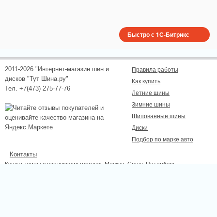
Быстро с 1С-Битрикс
2011-2026 "Интернет-магазин шин и
Правила работы
дисков "Тут Шина.ру"
Как купить
Тел. +7(473) 275-77-76
Летние шины
Зимние шины
Шипованные шины
Диски
Подбор по марке авто
Контакты
Купить шины в следующих городах:
Москва
, Санкт-Петербург,
Новосибирск, Екатеринбург, Нижний Новгород, Казань, Самара, Омск,
Челябинск, Ростов-на-Дону, Уфа, Волгоград, Красноярск, Пермь, Липецк,
Курск, Белгород, Тамбов.
Сайт не является публичной офертой, определяемой положениями