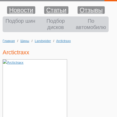
Новости
Статьи
Отзывы
Шины
Подбор шин
Подбор
По
дисков
автомобилю
Диски
Главная
/
Шины
/
Landspider
/
Arctictraxx
Аккумуляторы
Arctictraxx
Аксессуары
Оплата и доставка
Шиномонтаж
Контакты