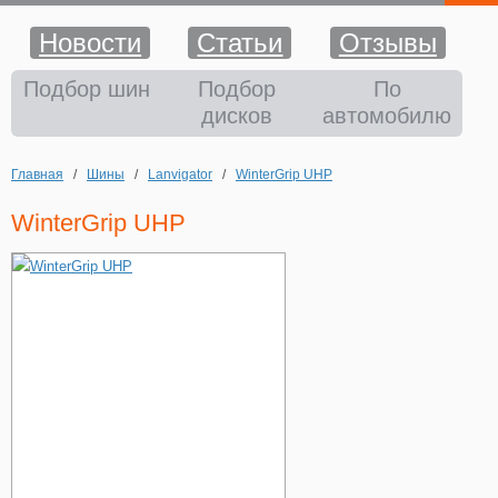
Новости
Статьи
Отзывы
Шины
Подбор шин
Подбор
По
дисков
автомобилю
Диски
Главная
/
Шины
/
Lanvigator
/
WinterGrip UHP
Аккумуляторы
WinterGrip UHP
Аксессуары
Оплата и доставка
Шиномонтаж
Контакты