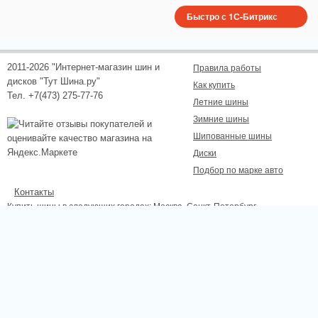
Быстро с 1С-Битрикс
2011-2026 "Интернет-магазин шин и
Правила работы
дисков "Тут Шина.ру"
Как купить
Тел. +7(473) 275-77-76
Летние шины
Зимние шины
Шипованные шины
Диски
Подбор по марке авто
Контакты
Купить шины в следующих городах:
Москва
, Санкт-Петербург,
Новосибирск, Екатеринбург, Нижний Новгород, Казань, Самара, Омск,
Челябинск, Ростов-на-Дону, Уфа, Волгоград, Красноярск, Пермь, Липецк,
Курск, Белгород, Тамбов.
Сайт не является публичной офертой, определяемой положениями
Статьи 437 (2) ГК РФ., а носит исключительно информационный характер.
Для получения точной информации о наличии и стоимости товара,
пожалуйста, обращайтесь по телефону.