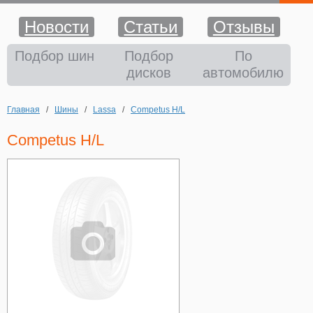
Новости
Статьи
Отзывы
Шины
Подбор шин
Подбор
По
дисков
автомобилю
Диски
Главная
/
Шины
/
Lassa
/
Competus H/L
Аккумуляторы
Competus H/L
Аксессуары
Оплата и доставка
Шиномонтаж
Контакты