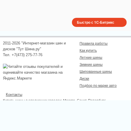
Быстро с 1С-Битрикс
2011-2026 "Интернет-магазин шин и
Правила работы
дисков "Тут Шина.ру"
Как купить
Тел. +7(473) 275-77-76
Летние шины
Зимние шины
Шипованные шины
Диски
Подбор по марке авто
Контакты
Купить шины в следующих городах:
Москва
, Санкт-Петербург,
Новосибирск, Екатеринбург, Нижний Новгород, Казань, Самара, Омск,
Челябинск, Ростов-на-Дону, Уфа, Волгоград, Красноярск, Пермь, Липецк,
Курск, Белгород, Тамбов.
Сайт не является публичной офертой, определяемой положениями