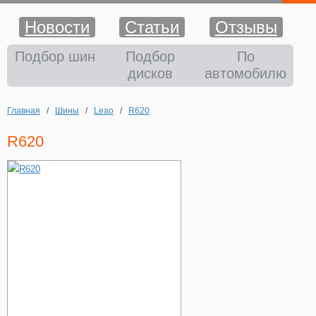
Новости
Статьи
Отзывы
Шины
Подбор шин
Подбор
По
дисков
автомобилю
Диски
Главная
/
Шины
/
Leao
/
R620
Аккумуляторы
R620
Аксессуары
Оплата и доставка
Шиномонтаж
Контакты