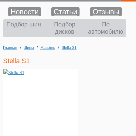
Новости
Статьи
Отзывы
Шины
Подбор шин
Подбор
По
дисков
автомобилю
Диски
Главная
/
Шины
/
Massimo
/
Stella S1
Аккумуляторы
Stella S1
Аксессуары
Оплата и доставка
Шиномонтаж
Контакты