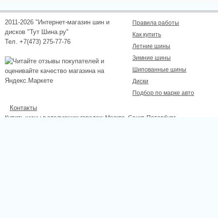
2011-2026 "Интернет-магазин шин и
Правила работы
дисков "Тут Шина.ру"
Как купить
Тел. +7(473) 275-77-76
Летние шины
Зимние шины
Шипованные шины
Диски
Подбор по марке авто
Контакты
Купить шины в следующих городах:
Москва
, Санкт-Петербург,
Новосибирск, Екатеринбург, Нижний Новгород, Казань, Самара, Омск,
Челябинск, Ростов-на-Дону, Уфа, Волгоград, Красноярск, Пермь, Липецк,
Курск, Белгород, Тамбов.
Сайт не является публичной офертой, определяемой положениями
Статьи 437 (2) ГК РФ., а носит исключительно информационный характер.
Для получения точной информации о наличии и стоимости товара,
пожалуйста, обращайтесь по телефону.
Отправляя любую форму на сайте, вы соглашаетесь с
Положением об
обработке персональных данных
сайта.