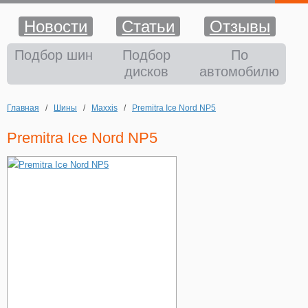
Новости
Статьи
Отзывы
Шины
Подбор шин
Подбор
По
дисков
автомобилю
Диски
Главная
/
Шины
/
Maxxis
/
Premitra Ice Nord NP5
Аккумуляторы
Premitra Ice Nord NP5
Аксессуары
Оплата и доставка
Шиномонтаж
Контакты