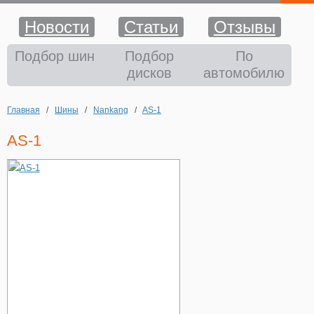
Новости
Статьи
Отзывы
Шины
Подбор шин
Подбор
По
дисков
автомобилю
Диски
Главная
/
Шины
/
Nankang
/
AS-1
Аккумуляторы
AS-1
Аксессуары
Оплата и доставка
Шиномонтаж
Контакты