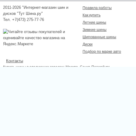
2011-2026 "Интернет-магазин шин и
Правила работы
дисков "Тут Шина.ру"
Как купить
Тел. +7(473) 275-77-76
Летние шины
Зимние шины
Шипованные шины
Диски
Подбор по марке авто
Контакты
Купить шины в следующих городах:
Москва
, Санкт-Петербург,
Новосибирск, Екатеринбург, Нижний Новгород, Казань, Самара, Омск,
Челябинск, Ростов-на-Дону, Уфа, Волгоград, Красноярск, Пермь, Липецк,
Курск, Белгород, Тамбов.
Сайт не является публичной офертой, определяемой положениями
Статьи 437 (2) ГК РФ., а носит исключительно информационный характер.
Для получения точной информации о наличии и стоимости товара,
пожалуйста, обращайтесь по телефону.
Отправляя любую форму на сайте, вы соглашаетесь с
Положением об
обработке персональных данных
сайта.