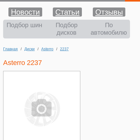
Новости
Статьи
Отзывы
Шины
Подбор шин
Подбор
По
дисков
автомобилю
Диски
Главная
/
Диски
/
Asterro
/
2237
Аккумуляторы
Asterro 2237
Аксессуары
Оплата и доставка
Шиномонтаж
Контакты