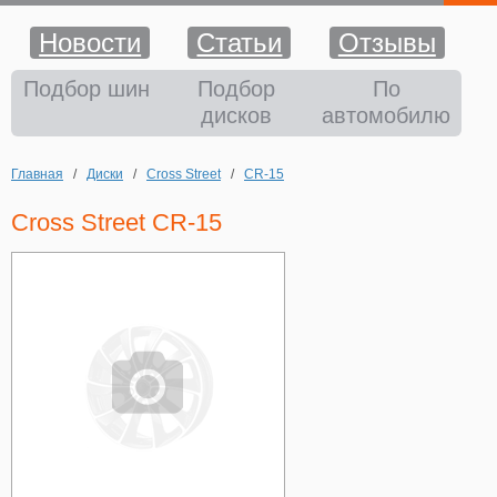
Новости
Статьи
Отзывы
Шины
Подбор шин
Подбор
По
дисков
автомобилю
Диски
Главная
/
Диски
/
Cross Street
/
CR-15
Аккумуляторы
Cross Street CR-15
Аксессуары
Оплата и доставка
Шиномонтаж
Контакты