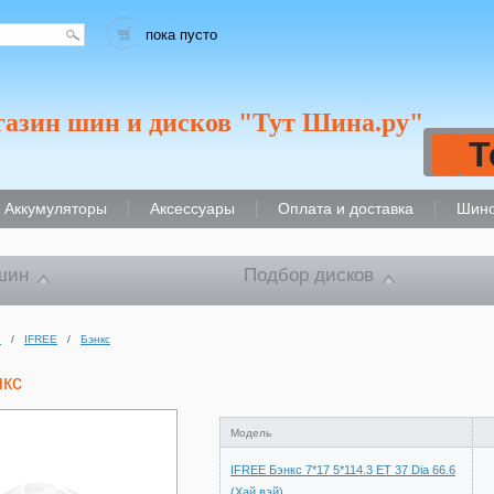
пока пусто
газин шин и дисков "Тут Шина.ру"
Т
Аккумуляторы
Аксессуары
Оплата и доставка
Шино
шин
Подбор дисков
и
/
IFREE
/
Бэнкс
нкс
Модель
IFREE Бэнкс 7*17 5*114.3 ET 37 Dia 66.6
(Хай вэй)