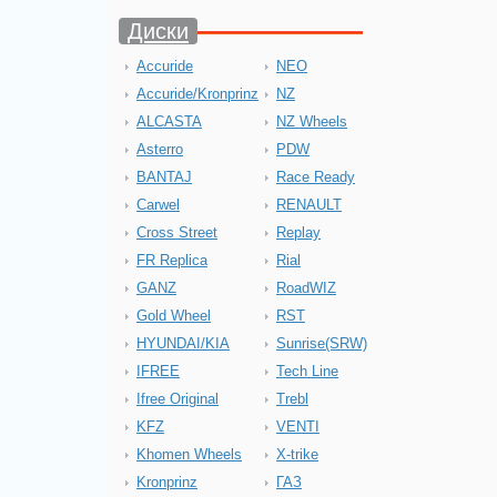
Диски
Accuride
NEO
Accuride/Kronprinz
NZ
ALCASTA
NZ Wheels
Asterro
PDW
BANTAJ
Race Ready
Carwel
RENAULT
Cross Street
Replay
FR Replica
Rial
GANZ
RoadWIZ
Gold Wheel
RST
HYUNDAI/KIA
Sunrise(SRW)
IFREE
Tech Line
Ifree Original
Trebl
KFZ
VENTI
Khomen Wheels
X-trike
Kronprinz
ГАЗ