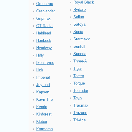
Royal Black
Greentrac
Rydanz
Grenlander
Sailun
Gripmax
Satoya
GT Radial
Sonix
Habilead
Starmaxx
Hankook
Sunfull
Headway
Superia
Hifly
Three-A
Ikon Tyres
Tigar
Ilink
Torero
Imperial
Torque
Joyroad
Tourador
Kapsen
Toyo
Kavir Tire
Tracmax
Kenda
Trazano
Kinforest
Tri-Ace
Kleber
Kormoran