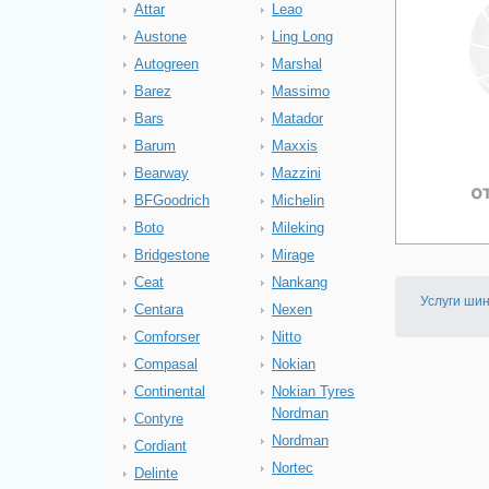
Attar
Leao
Austone
Ling Long
Autogreen
Marshal
Barez
Massimo
Bars
Matador
Barum
Maxxis
Bearway
Mazzini
BFGoodrich
Michelin
Boto
Mileking
Bridgestone
Mirage
Ceat
Nankang
Услуги ши
Centara
Nexen
Comforser
Nitto
Compasal
Nokian
Continental
Nokian Tyres
Nordman
Contyre
Nordman
Cordiant
Nortec
Delinte