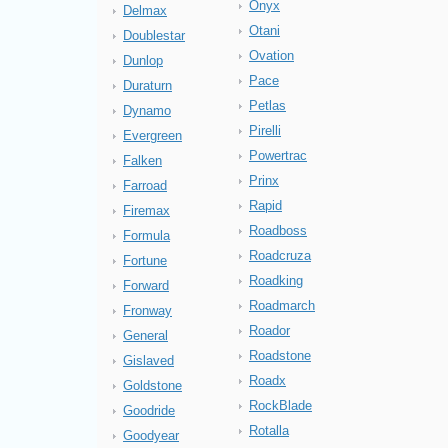
Onyx
Delmax
Otani
Doublestar
Ovation
Dunlop
Pace
Duraturn
Petlas
Dynamo
Pirelli
Evergreen
Powertrac
Falken
Prinx
Farroad
Rapid
Firemax
Roadboss
Formula
Roadcruza
Fortune
Roadking
Forward
Roadmarch
Fronway
Roador
General
Roadstone
Gislaved
Roadx
Goldstone
RockBlade
Goodride
Rotalla
Goodyear