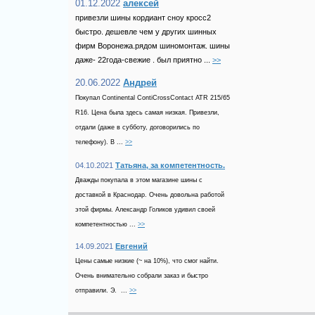
01.12.2022
алексей
привезли шины кордиант сноу кросс2
быстро. дешевле чем у других шинных
фирм Воронежа.рядом шиномонтаж. шины
даже- 22года-свежие . был приятно ...
>>
20.06.2022
Андрей
Покупал Continental ContiCrossContact ATR 215/65
R16. Цена была здесь самая низкая. Привезли,
отдали (даже в субботу, договорились по
телефону). В ...
>>
04.10.2021
Татьяна, за компетентность.
Дважды покупала в этом магазине шины с
доставкой в Краснодар. Очень довольна работой
этой фирмы. Александр Голиков удивил своей
компетентностью ...
>>
14.09.2021
Евгений
Цены самые низкие (~ на 10%), что смог найти.
Очень внимательно собрали заказ и быстро
отправили. Э. ...
>>