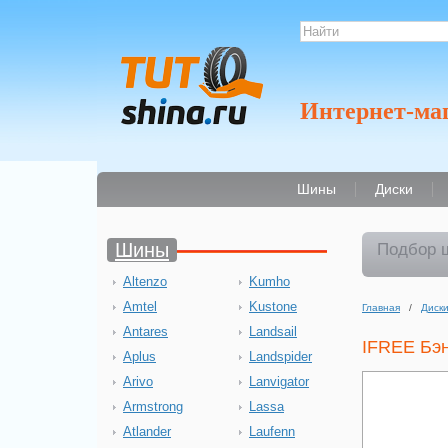
Интернет-ма
Шины
Диски
Шины
Подбор 
Altenzo
Kumho
Amtel
Kustone
Главная
/
Диск
Antares
Landsail
IFREE Бэ
Aplus
Landspider
Arivo
Lanvigator
Armstrong
Lassa
Atlander
Laufenn