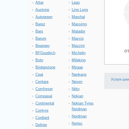
Attar
Leao
Austone
Ling Long
Autogreen
Marshal
Barez
Massimo
Bars
Matador
Barum
Maxxis
Bearway
Mazzini
BFGoodrich
Michelin
Boto
Mileking
Bridgestone
Mirage
Ceat
Nankang
Услуги ши
Centara
Nexen
Comforser
Nitto
Compasal
Nokian
Continental
Nokian Tyres
Nordman
Contyre
Nordman
Cordiant
Nortec
Delinte