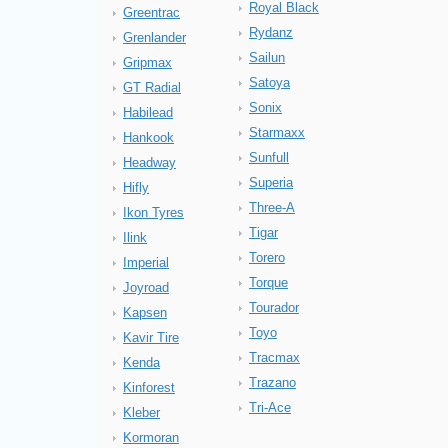
Royal Black
Greentrac
Rydanz
Grenlander
Sailun
Gripmax
Satoya
GT Radial
Sonix
Habilead
Starmaxx
Hankook
Sunfull
Headway
Superia
Hifly
Three-A
Ikon Tyres
Tigar
Ilink
Torero
Imperial
Torque
Joyroad
Tourador
Kapsen
Toyo
Kavir Tire
Tracmax
Kenda
Trazano
Kinforest
Tri-Ace
Kleber
Kormoran