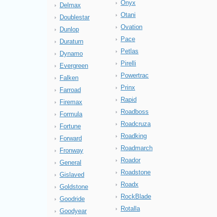
Onyx
Delmax
Otani
Doublestar
Ovation
Dunlop
Pace
Duraturn
Petlas
Dynamo
Pirelli
Evergreen
Powertrac
Falken
Prinx
Farroad
Rapid
Firemax
Roadboss
Formula
Roadcruza
Fortune
Roadking
Forward
Roadmarch
Fronway
Roador
General
Roadstone
Gislaved
Roadx
Goldstone
RockBlade
Goodride
Rotalla
Goodyear