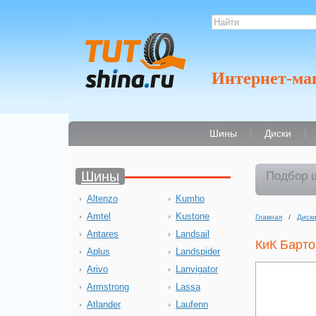
Интернет-ма
Шины
Диски
Шины
Подбор 
Altenzo
Kumho
Amtel
Kustone
Главная
/
Диск
Antares
Landsail
КиК Барто
Aplus
Landspider
Arivo
Lanvigator
Armstrong
Lassa
Atlander
Laufenn