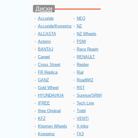
Диски
Accuride
NEO
Accuride/Kronprinz
NZ
ALCASTA
NZ Wheels
Asterro
PDW
BANTAJ
Race Ready
Carwel
RENAULT
Cross Street
Replay
FR Replica
Rial
GANZ
RoadWIZ
Gold Wheel
RST
HYUNDAI/KIA
Sunrise(SRW)
IFREE
Tech Line
Ifree Original
Trebl
KFZ
VENTI
Khomen Wheels
X-trike
Kronprinz
ГАЗ