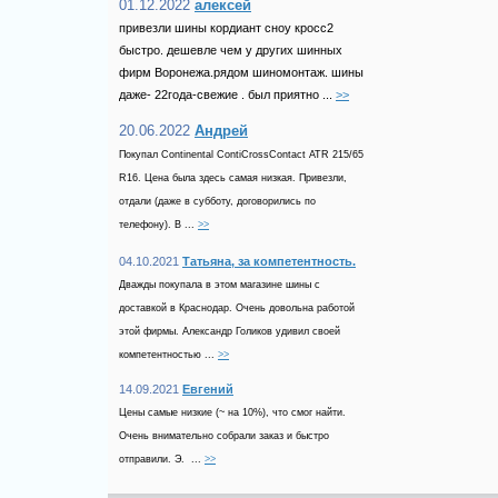
01.12.2022
алексей
привезли шины кордиант сноу кросс2
быстро. дешевле чем у других шинных
фирм Воронежа.рядом шиномонтаж. шины
даже- 22года-свежие . был приятно ...
>>
20.06.2022
Андрей
Покупал Continental ContiCrossContact ATR 215/65
R16. Цена была здесь самая низкая. Привезли,
отдали (даже в субботу, договорились по
телефону). В ...
>>
04.10.2021
Татьяна, за компетентность.
Дважды покупала в этом магазине шины с
доставкой в Краснодар. Очень довольна работой
этой фирмы. Александр Голиков удивил своей
компетентностью ...
>>
14.09.2021
Евгений
Цены самые низкие (~ на 10%), что смог найти.
Очень внимательно собрали заказ и быстро
отправили. Э. ...
>>