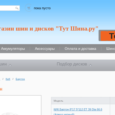
пока пусто
газин шин и дисков "Тут Шина.ру"
Т
Аккумуляторы
Аксессуары
Оплата и доставка
Шино
шин
Подбор дисков
и
/
КиК
/
Бартон
н
Модель
КИК Бартон 8*17 5*112 ET 39 Dia 66.6
(Алмаз черный)