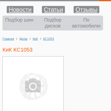
Новости
Статьи
Отзывы
Шины
Подбор шин
Подбор
По
дисков
автомобилю
Диски
Главная
/
Диски
/
КиК
/
КС1053
Аккумуляторы
КиК КС1053
Аксессуары
Оплата и доставка
Шиномонтаж
Контакты