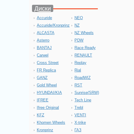
Диски
Accuride
NEO
Accuride/Kronprinz
NZ
ALCASTA
NZ Wheels
Asterro
PDW
BANTAJ
Race Ready
Carwel
RENAULT
Cross Street
Replay
FR Replica
Rial
GANZ
RoadWIZ
Gold Wheel
RST
HYUNDAI/KIA
Sunrise(SRW)
IFREE
Tech Line
Ifree Original
Trebl
KFZ
VENTI
Khomen Wheels
X-trike
Kronprinz
ГАЗ