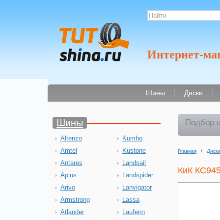
Интернет-ма
Шины
Диски
Шины
Подбор 
Altenzo
Kumho
Amtel
Kustone
Главная
/
Диск
Antares
Landsail
КиК КС94
Aplus
Landspider
Arivo
Lanvigator
Armstrong
Lassa
Atlander
Laufenn