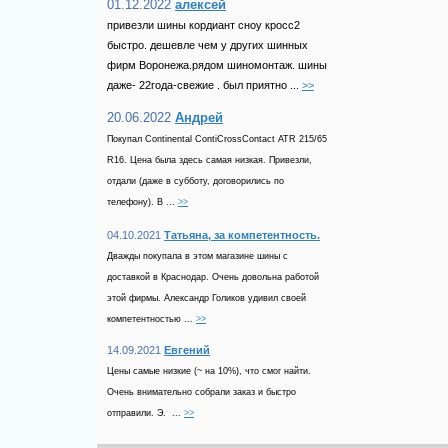
01.12.2022
алексей
привезли шины кордиант сноу кросс2
быстро. дешевле чем у других шинных
фирм Воронежа.рядом шиномонтаж. шины
даже- 22года-свежие . был приятно ...
>>
20.06.2022
Андрей
Покупал Continental ContiCrossContact ATR 215/65
R16. Цена была здесь самая низкая. Привезли,
отдали (даже в субботу, договорились по
телефону). В ...
>>
04.10.2021
Татьяна, за компетентность.
Дважды покупала в этом магазине шины с
доставкой в Краснодар. Очень довольна работой
этой фирмы. Александр Голиков удивил своей
компетентностью ...
>>
14.09.2021
Евгений
Цены самые низкие (~ на 10%), что смог найти.
Очень внимательно собрали заказ и быстро
отправили. Э. ...
>>