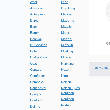
Attar
Leao
Austone
Ling Long
Autogreen
Marshal
Barez
Massimo
Bars
Matador
Barum
Maxxis
Bearway
Mazzini
BFGoodrich
Michelin
Boto
Mileking
Bridgestone
Mirage
Ceat
Nankang
Услуги ши
Centara
Nexen
Comforser
Nitto
Compasal
Nokian
Continental
Nokian Tyres
Nordman
Contyre
Nordman
Cordiant
Nortec
Delinte