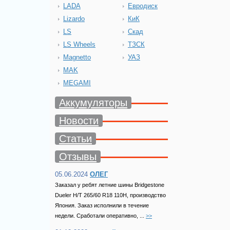
LADA
Евродиск
Lizardo
КиК
LS
Скад
LS Wheels
ТЗСК
Magnetto
УАЗ
MAK
MEGAMI
Аккумуляторы
Новости
Статьи
Отзывы
05.06.2024
ОЛЕГ
Заказал у ребят летние шины Bridgestone
Dueler H/T 265/60 R18 110H, производство
Япония. Заказ исполнили в течение
недели. Сработали оперативно, ...
>>