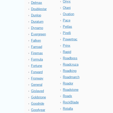
Onyx
Delmax
Otani
Doublestar
Ovation
Dunlop
Pace
Duraturn
Petlas
Dynamo
Pirelli
Evergreen
Powertrac
Falken
Prinx
Farroad
Rapid
Firemax
Roadboss
Formula
Roadcruza
Fortune
Roadking
Forward
Roadmarch
Fronway
Roador
General
Roadstone
Gislaved
Roadx
Goldstone
RockBlade
Goodride
Rotalla
Goodyear