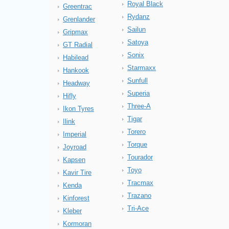
Royal Black
Greentrac
Rydanz
Grenlander
Sailun
Gripmax
Satoya
GT Radial
Sonix
Habilead
Starmaxx
Hankook
Sunfull
Headway
Superia
Hifly
Three-A
Ikon Tyres
Tigar
Ilink
Torero
Imperial
Torque
Joyroad
Tourador
Kapsen
Toyo
Kavir Tire
Tracmax
Kenda
Trazano
Kinforest
Tri-Ace
Kleber
Kormoran