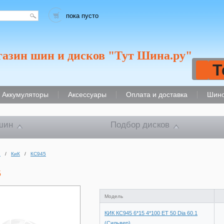
пока пусто
газин шин и дисков "Тут Шина.ру"
Т
Аккумуляторы
Аксессуары
Оплата и доставка
Шино
шин
Подбор дисков
и
/
КиК
/
КС945
5
Модель
КИК КС945 6*15 4*100 ET 50 Dia 60.1
(Сильвер)