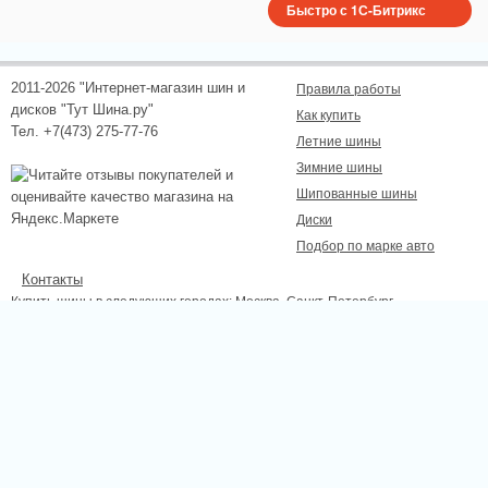
Быстро с 1С-Битрикс
2011-2026 "Интернет-магазин шин и
Правила работы
дисков "Тут Шина.ру"
Как купить
Тел. +7(473) 275-77-76
Летние шины
Зимние шины
Шипованные шины
Диски
Подбор по марке авто
Контакты
Купить шины в следующих городах:
Москва
, Санкт-Петербург,
Новосибирск, Екатеринбург, Нижний Новгород, Казань, Самара, Омск,
Челябинск, Ростов-на-Дону, Уфа, Волгоград, Красноярск, Пермь, Липецк,
Курск, Белгород, Тамбов.
Сайт не является публичной офертой, определяемой положениями
Статьи 437 (2) ГК РФ., а носит исключительно информационный характер.
Для получения точной информации о наличии и стоимости товара,
пожалуйста, обращайтесь по телефону.