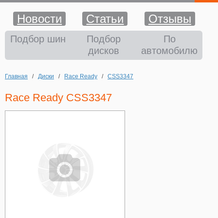
Новости
Статьи
Отзывы
Шины
Подбор шин
Подбор
По
дисков
автомобилю
Диски
Главная
/
Диски
/
Race Ready
/
CSS3347
Аккумуляторы
Race Ready CSS3347
Аксессуары
Оплата и доставка
Шиномонтаж
Контакты