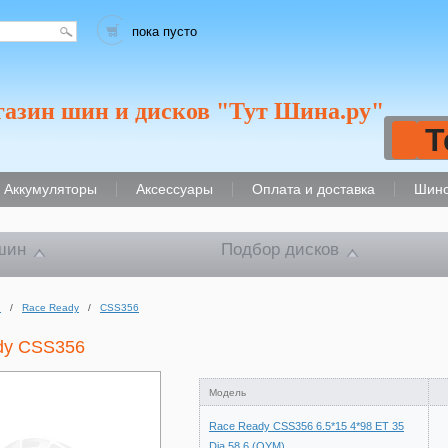
пока пусто
газин шин и дисков "Тут Шина.ру"
Т
Аккумуляторы
Аксессуары
Оплата и доставка
Шино
шин
Подбор дисков
и
/
Race Ready
/
CSS356
dy CSS356
Модель
Race Ready CSS356 6.5*15 4*98 ET 35
Dia 58.6 (OYM)