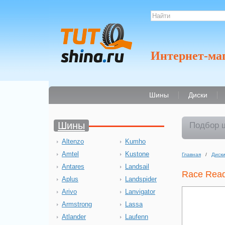
Интернет-ма
Шины
Диски
Шины
Подбор 
Altenzo
Kumho
Amtel
Kustone
Главная
/
Диск
Antares
Landsail
Race Rea
Aplus
Landspider
Arivo
Lanvigator
Armstrong
Lassa
Atlander
Laufenn