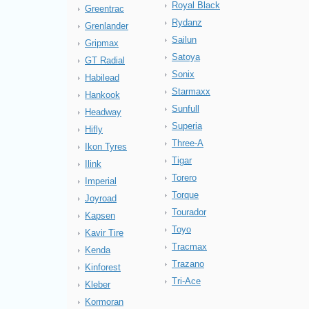
Royal Black
Greentrac
Rydanz
Grenlander
Sailun
Gripmax
Satoya
GT Radial
Sonix
Habilead
Starmaxx
Hankook
Sunfull
Headway
Superia
Hifly
Three-A
Ikon Tyres
Tigar
Ilink
Torero
Imperial
Torque
Joyroad
Tourador
Kapsen
Toyo
Kavir Tire
Tracmax
Kenda
Trazano
Kinforest
Tri-Ace
Kleber
Kormoran