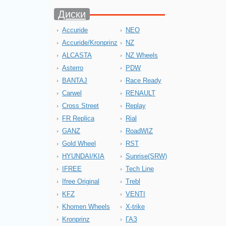
Диски
Accuride
NEO
Accuride/Kronprinz
NZ
ALCASTA
NZ Wheels
Asterro
PDW
BANTAJ
Race Ready
Carwel
RENAULT
Cross Street
Replay
FR Replica
Rial
GANZ
RoadWIZ
Gold Wheel
RST
HYUNDAI/KIA
Sunrise(SRW)
IFREE
Tech Line
Ifree Original
Trebl
KFZ
VENTI
Khomen Wheels
X-trike
Kronprinz
ГАЗ