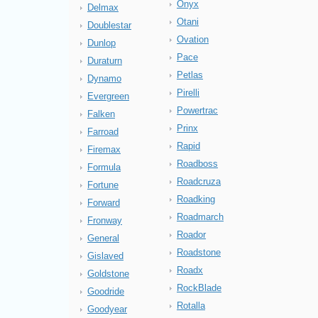
Onyx
Delmax
Otani
Doublestar
Ovation
Dunlop
Pace
Duraturn
Petlas
Dynamo
Pirelli
Evergreen
Powertrac
Falken
Prinx
Farroad
Rapid
Firemax
Roadboss
Formula
Roadcruza
Fortune
Roadking
Forward
Roadmarch
Fronway
Roador
General
Roadstone
Gislaved
Roadx
Goldstone
RockBlade
Goodride
Rotalla
Goodyear