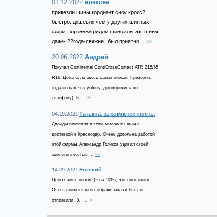
01.12.2022
алексей
привезли шины кордиант сноу кросс2
быстро. дешевле чем у других шинных
фирм Воронежа.рядом шиномонтаж. шины
даже- 22года-свежие . был приятно ...
>>
20.06.2022
Андрей
Покупал Continental ContiCrossContact ATR 215/65
R16. Цена была здесь самая низкая. Привезли,
отдали (даже в субботу, договорились по
телефону). В ...
>>
04.10.2021
Татьяна, за компетентность.
Дважды покупала в этом магазине шины с
доставкой в Краснодар. Очень довольна работой
этой фирмы. Александр Голиков удивил своей
компетентностью ...
>>
14.09.2021
Евгений
Цены самые низкие (~ на 10%), что смог найти.
Очень внимательно собрали заказ и быстро
отправили. Э. ...
>>