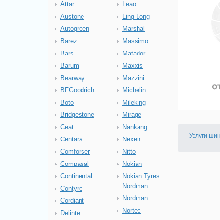
Attar
Leao
Austone
Ling Long
Autogreen
Marshal
Barez
Massimo
Bars
Matador
Barum
Maxxis
Bearway
Mazzini
BFGoodrich
Michelin
Boto
Mileking
Bridgestone
Mirage
Ceat
Nankang
Услуги ши
Centara
Nexen
Comforser
Nitto
Compasal
Nokian
Continental
Nokian Tyres
Nordman
Contyre
Nordman
Cordiant
Nortec
Delinte