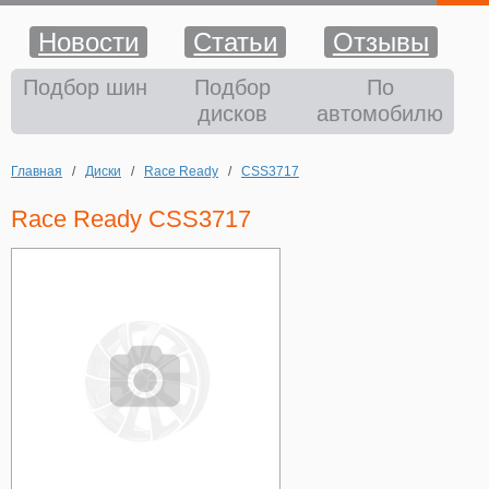
Новости
Статьи
Отзывы
Шины
Подбор шин
Подбор
По
дисков
автомобилю
Диски
Главная
/
Диски
/
Race Ready
/
CSS3717
Аккумуляторы
Race Ready CSS3717
Аксессуары
Оплата и доставка
Шиномонтаж
Контакты