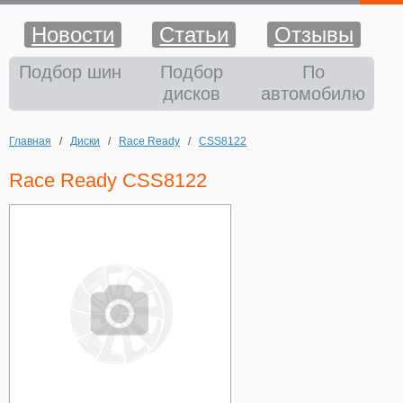
Новости
Статьи
Отзывы
Шины
Подбор шин
Подбор
По
дисков
автомобилю
Диски
Главная
/
Диски
/
Race Ready
/
CSS8122
Аккумуляторы
Race Ready CSS8122
Аксессуары
Оплата и доставка
Шиномонтаж
Контакты