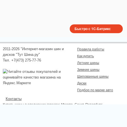
Быстро с 1С-Битрикс
2011-2026 "Интернет-магазин шин и
Правила работы
дисков "Тут Шина.ру"
Как купить
Тел. +7(473) 275-77-76
Летние шины
Зимние шины
Шипованные шины
Диски
Подбор по марке авто
Контакты
Купить шины в следующих городах:
Москва
, Санкт-Петербург,
Новосибирск, Екатеринбург, Нижний Новгород, Казань, Самара, Омск,
Челябинск, Ростов-на-Дону, Уфа, Волгоград, Красноярск, Пермь, Липецк,
Курск, Белгород, Тамбов.