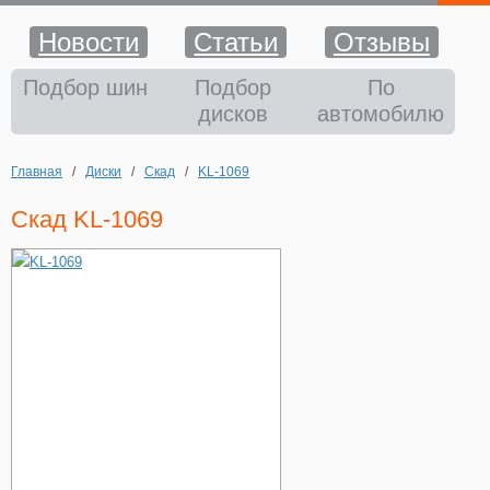
Новости
Статьи
Отзывы
Шины
Подбор шин
Подбор
По
дисков
автомобилю
Диски
Главная
/
Диски
/
Скад
/
KL-1069
Аккумуляторы
Скад KL-1069
Аксессуары
Оплата и доставка
Шиномонтаж
Контакты