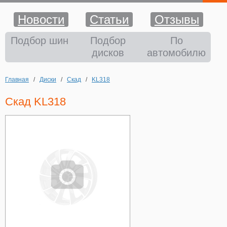
Новости
Статьи
Отзывы
Шины
Подбор шин
Подбор
По
дисков
автомобилю
Диски
Главная
/
Диски
/
Скад
/
KL318
Аккумуляторы
Скад KL318
Аксессуары
Оплата и доставка
Шиномонтаж
Контакты