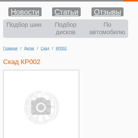
Новости
Статьи
Отзывы
Шины
Подбор шин
Подбор
По
дисков
автомобилю
Диски
Главная
/
Диски
/
Скад
/
КР002
Аккумуляторы
Скад КР002
Аксессуары
Оплата и доставка
Шиномонтаж
Контакты